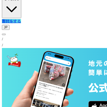
寄付をする
JP
/
/