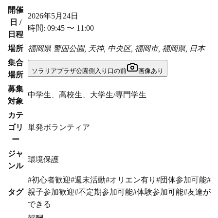
開催
2026年5月24日
日 /
時間:
09:45
〜
11:00
日程
場所
福岡県
警固公園, 天神, 中央区, 福岡市, 福岡県, 日本
集合
ソラリアプラザ公園側入り口の前
画像あり
場所
募集
中学生、高校生、大学生/専門学生
対象
カテ
ゴリ
単発ボランティア
ー
ジャ
環境保護
ンル
#
初心者歓迎
#
週末活動
#
オリエン有り
#
団体参加可能
#
タグ
親子参加歓迎
#
不定期参加可能
#
体験参加可能
#
友達が
できる